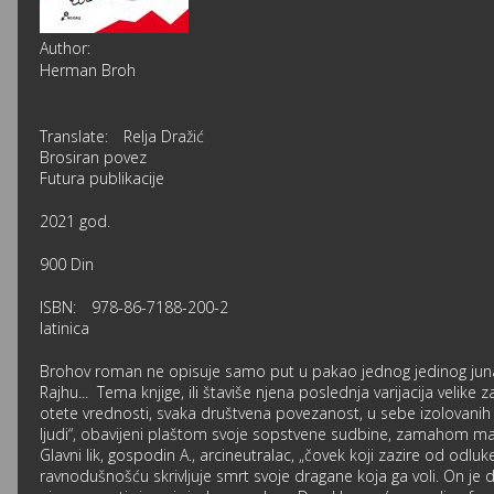
Author:
Herman Broh
Translate:
Relja Dražić
Brosiran povez
Futura publikacije
2021 god.
900 Din
ISBN:
978-86-7188-200-2
latinica
Brohov roman ne opisuje samo put u pakao jednog jedinog jun
Rajhu... Tema knjige, ili štaviše njena poslednja varijacija velike 
otete vrednosti, svaka društvena povezanost, u sebe izolovanih lj
ljudi“, obavijeni plaštom svoje sopstvene sudbine, zamahom maso
Glavni lik, gospodin A., arcineutralac, „čovek koji zazire od odl
ravnodušnošću skrivljuje smrt svoje dragane koja ga voli. On je d