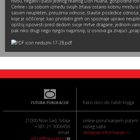
nivou, negativ i pasiv jednog realnog Don Huana, ’gospodina fon Ju
Cerline i za sobom između svojih žrtava ostavio kobnu mrežu u
sasvim neupleten, preuzima odnose, štaviše posledice odnosa g
koje je očišćenje: kao prvobitni greh on spoznaje upravo neupl
opštoj ispovesti pred dedom svoje mrtve dragane, jednom vanvr
pak niko drugi nego njegov najprisniji, iz osnova ga znajući „prapr
neduzni-17-28.pdf
Kako doći do naših knjiga
21000 Novi Sad, Srbija
online poručivanjem putem
+381 21 3006456
našeg sajta
email:
detaljnije informacije >>
office@neusatz.rs
(link sends e-mail)