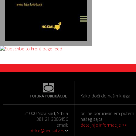
Kako doći do naših knjiga
21000 Novi Sad, Srbija
online poručivanjem putem
+381 21 3006456
našeg sajta
email:
detaljnije informacije >>
office@neusatz.rs
(link sends e-mail)