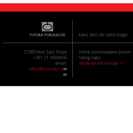
Kako doći do naših knjiga
21000 Novi Sad, Srbija
online poručivanjem putem
+381 21 3006456
našeg sajta
email:
detaljnije informacije >>
office@neusatz.rs
(link sends e-mail)