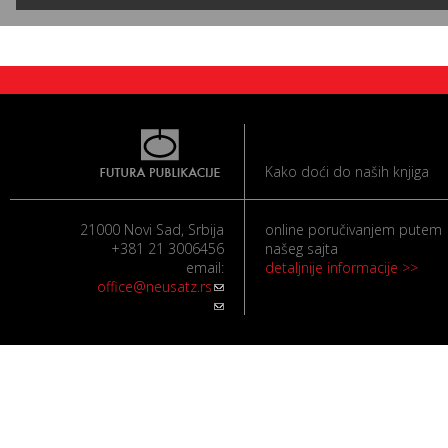
Kako doći do naših knjiga
21000 Novi Sad, Srbija
online poručivanjem putem
+381 21 3006456
našeg sajta
email:
detaljnije informacije >>
office@neusatz.rs
(link sends e-mail)