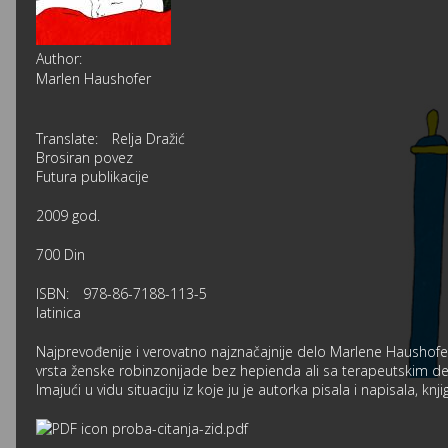
Author:
Marlen Haushofer
Translate:
Relja Dražić
Brosiran povez
Futura publikacije
2009 god.
700 Din
ISBN:
978-86-7188-113-5
latinica
Najprevođenije i verovatno najznačajnije delo Marlene Haushof
vrsta ženske robinzonijade bez hepienda ali sa terapeutskim de
Imajući u vidu situaciju iz koje ju je autorka pisala i napisala, kn
proba-citanja-zid.pdf