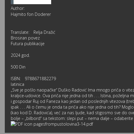
Author:
Hajmito fon Doderer
Translate:
Relja Dražić
Brosiran povez
Futura publikacije
2024 god.
500 Din
ISBN:
9788671882279
latinica
„Sve je pošlo naopačke“ Duško Radović Ima mnogo priča o vitezov
kraljice-udovice. Ova priča nije jedna od tih . . . Istina, poželjna 
i gospodar Ruj od Faneza kao jedan od poslednjih vitezova (treba li
ipak . . . Ali o čemu je onda ta priča ako nije jedna od tih? Mogl
(kao kod D. Radovića), već za nas ljude, kad stigosmo sve do ove
bolje – „bilbord“ sa tekstom: slepi put – nema dalje – odaberite le
pagesfrompustolovina3-14.pdf