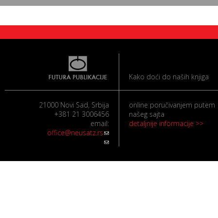
Kako doći do naših knjiga
21000 Novi Sad, Srbija
online poručivanjem putem
+381 21 3006456
našeg sajta
email:
detaljnije informacije >>
office@neusatz.rs
(link sends e-mail)