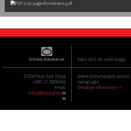
pagesfromledeni.pdf
Kako doći do naših knjiga
21000 Novi Sad, Srbija
online poručivanjem putem
+381 21 3006456
našeg sajta
email:
detaljnije informacije >>
office@neusatz.rs
(link sends e-mail)