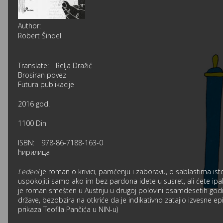
Author:
Robert Šindel
Translate:
Relja Dražić
Brosiran povez
Futura publikacije
2016 god.
1100 Din
ISBN:
978-86-7188-163-0
ћирилица
Ledeni
je roman o krivici, pamćenju i zaboravu, o sablastima ist
uspokojiti samo ako im bez pardona idete u susret, ali ćete ipak
je roman smešten u Austriju u drugoj polovini osamdesetih god
države, bezobzira na otkriće da je indikativno zatajio izvesne 
prikaza Teofila Pančića u NIN-u)