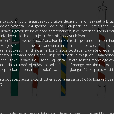
a sa socijalnog dna austrijskog društva deceniju nakon završetka Drugo
ara do oktobra 1954. godine. Beč je još uvek podeljen u četiri zone u k
Državni ugovor, kojim će steći samostalnost, biće potpisan godinu dan
v niz likova koji ih okružuje, traže smisao vlastitih života.
cioniše kao svet iz stripa Alana Forda. Sličnost nije samo u crnom h
i, već je sličnost i u mestu stanovanja tih junaka – umesto cvećare 
enim ispovestima i dijalozima, koji čitaoca postepeno uvlače u jedan z
sto u romanu ima Hajnrih. On je sebi dodelio misiju da u svakodn
tine, i tako usisava zlo u sebe. Taj „čistač” sveta se kroz monologe o
zma kada su u bečkoj duševnoj bolici Štajnhof mengeleovskim metodam
 ekipe lekara monstruma, pokušavao je da „koriguje” čak i psihu vlastit
u podsvest austrijskog društva, suočila ga sa prošlošću koju već os
tve.
okazuje kako individue razvijaju strategije postupanja s tugom i ličn