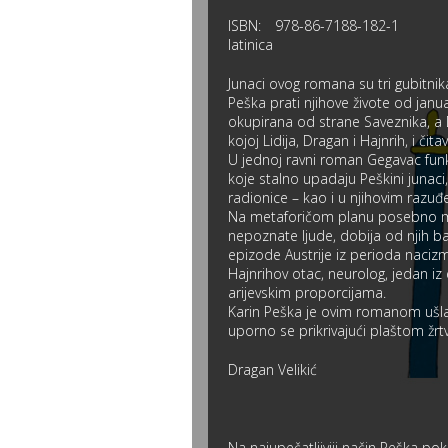
ISBN:
978-86-7188-182-1
latinica
Junaci ovog romana su tri gubitnik
Peška prati njihove živote od janu
okupirana od strane Saveznika, a 
kojoj Lidija, Dragan i Hajnrih, i čita
U jednoj ravni roman Gegavac funk
koje stalno upadaju Peškini junac
radionice – kao i u njihovim razuđ
Na metaforičom planu posebno me
nepoznate ljude, dobija od njih ba
epizode Austrije iz perioda naci
Hajnrihov otac, neurolog, jedan iz
arijevskim proporcijama.
Karin Peška je ovim romanom ušla 
uporno se prikrivajući plaštom žr
Dragan Velikić
Na najupečatljiviji način Peška p