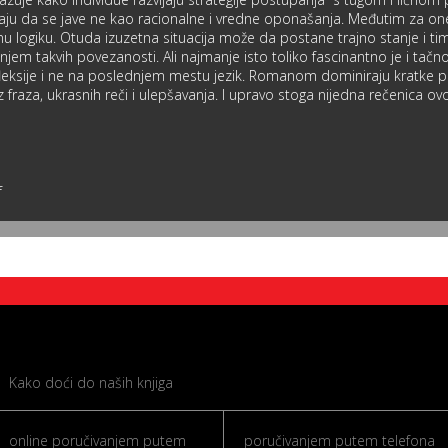
u da se jave ne kao racionalne i vredne oponašanja. Međutim za one k
 logiku. Otuda izuzetna situacija može da postane trajno stanje i t
m takvih povezanosti. Ali najmanje isto toliko fascinantno je i tačno 
eksije i ne na poslednjem mestu jezik. Romanom dominiraju kratke pr
fraza, ukrasnih reči i ulepšavanja. I upravo stoga nijedna rečenica ov
f
Kako doći do naših knjiga
online poručivanjem putem
poručivanjem putem telefona