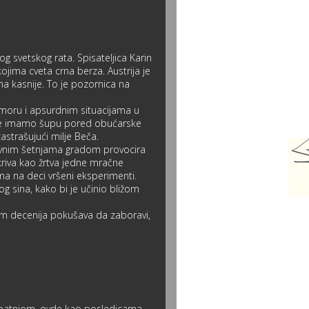
g svetskog rata. Spisateljica Karin
ojima cveta crna berza. Austrija je
a kasnije. To je pozornica na
umoru i apsurdnim situacijama u
ovde imamo šupu pored obućarske
astrašujući milje Beča.
evnim šetnjama gradom provocira
tkriva kao žrtva jedne mračne
a na deci vršeni eksperimenti.
og sina, kako bi je učinio bližom
am decenija pokušava da zaboravi,
om patnjom, ovde kao posledicama