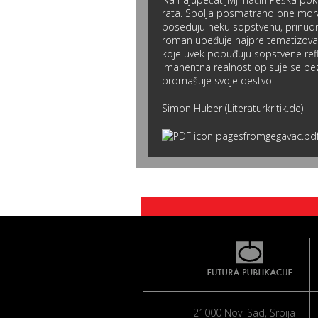
rata. Spolja posmatrano one moraj
poseduju neku sopstvenu, prinudnu
roman ubeđuje najpre tematizovanje
koje uvek pobuđuju sopstvene refl
imanentna realnost opisuje se bez 
promašuje svoje destvo.
Simon Huber (Literaturkritik.de)
pagesfromgegavac.pd
21000 Novi Sad, Srbija