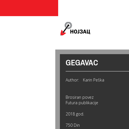
MAIN MENU
GEGAVAC
Author:
Karin Peška
Brosiran povez
Futura publikacije
2018 god.
750 Din