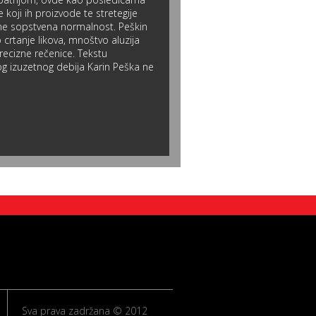
oji ih proizvode te stretegije
ime sopstvena normalnost. Peškin
crtanje likova, mnoštvo aluzija
ecizne rečenice. Tekstu
og izuzetnog debija Karin Peška ne
Sva prava zadržana © 2012